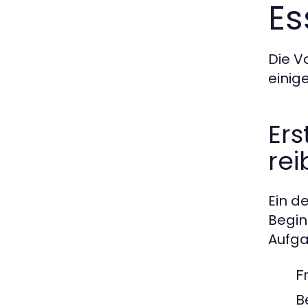
Es
Die V
einig
Ers
re
Ein de
Begin
Aufga
F
B