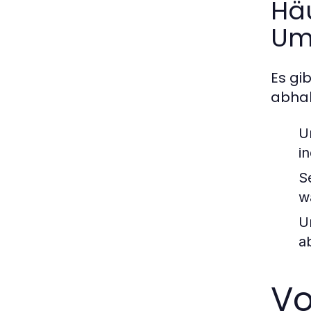
Hä
Um
Es gi
abhal
U
i
S
w
U
a
Vo