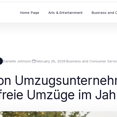
Home Page
Arts & Entertainment
Business and 
Danielle Johnson
·
February 26, 2026
·
Business and Consumer Servi
D
von Umzugsunterneh
freie Umzüge im Ja