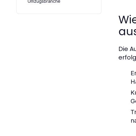
Umzugsbranche
Wi
au
Die A
erfol
E
H
K
G
T
n