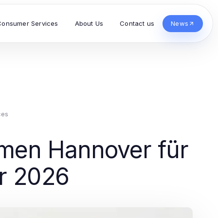
Consumer Services
About Us
Contact us
News
ces
men Hannover für
hr 2026