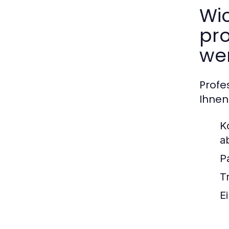
Wic
pr
we
Profe
Ihnen
K
a
P
T
E