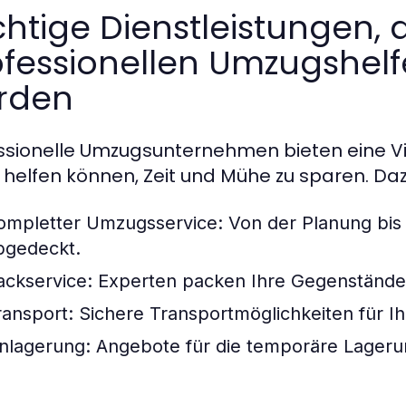
htige Dienstleistungen, 
ofessionellen Umzugshel
rden
ssionelle Umzugsunternehmen bieten eine Vie
 helfen können, Zeit und Mühe zu sparen. Da
ompletter Umzugsservice:
Von der Planung bis 
bgedeckt.
ackservice:
Experten packen Ihre Gegenstände s
ransport:
Sichere Transportmöglichkeiten für I
inlagerung:
Angebote für die temporäre Lagerung