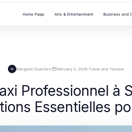
Home Page
Arts & Entertainment
Business and 
Margaret Guerrero
·
February 2, 2026
·
Travel and Tourism
M
axi Professionnel à S
tions Essentielles p