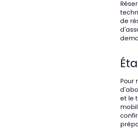
Réser
techn
de ré
d'ass
deman
Éta
Pour 
d'abo
et le 
mobile
confi
prépa