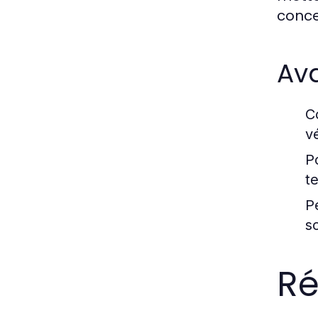
conce
Ava
C
v
P
t
P
s
Ré