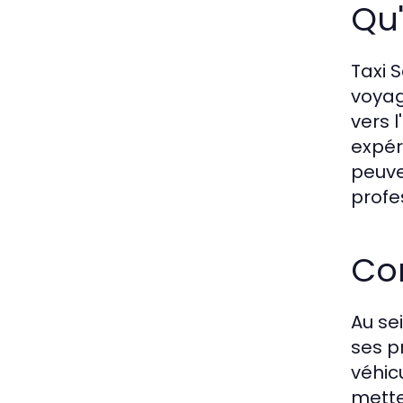
Qu'
Taxi 
voyag
vers l
expér
peuve
profe
Co
Au se
ses p
véhic
mette