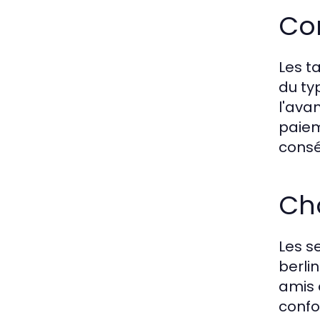
Com
Les t
du typ
l'ava
paiem
cons
Cho
Les s
berli
amis 
confo