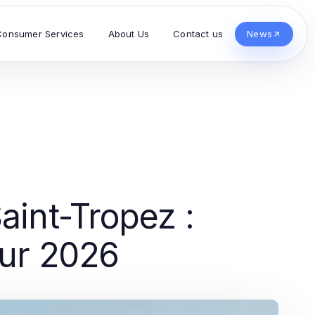
Consumer Services
About Us
Contact us
News
aint-Tropez :
our 2026